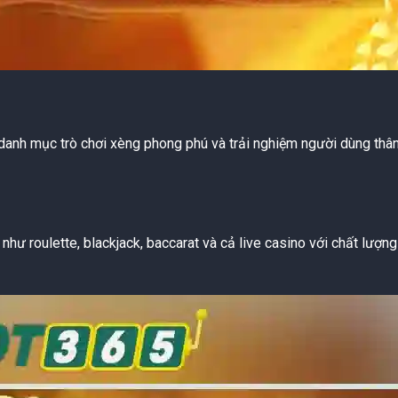
 danh mục trò chơi xèng phong phú và trải nghiệm người dùng thân
như roulette, blackjack, baccarat và cả live casino với chất lượng