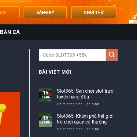
HẬP
ĐĂNG KÝ
CHƠI THỬ
BẮN CÁ
BÀI VIẾT MỚI
Slot365: Sàn chơi slot trực
15
tuyến hàng đầu
Th06
Slot365:
Chức năng bình luận bị tắt
Sàn
chơi
Slot365: Khám phá thế giới
15
slot
trò chơi quay có thưởng
Th06
trực
Slot365:
Chức năng bình luận bị tắt
tuyến
Khám
hàng