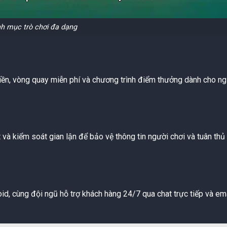
h mục trò chơi đa dạng
ền, vòng quay miễn phí và chương trình điểm thưởng dành cho ng
à kiểm soát gian lận để bảo vệ thông tin người chơi và tuân thủ
d, cùng đội ngũ hỗ trợ khách hàng 24/7 qua chat trực tiếp và ema