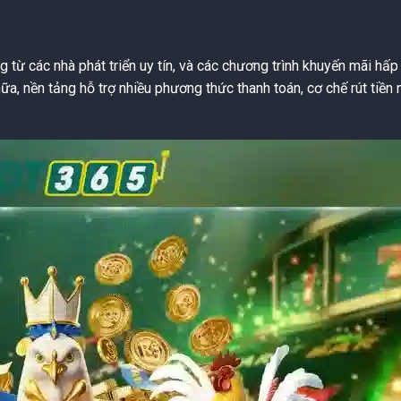
g từ các nhà phát triển uy tín, và các chương trình khuyến mãi hấp
ữa, nền tảng hỗ trợ nhiều phương thức thanh toán, cơ chế rút tiền