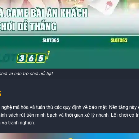
hơi và các trò chơi nổi bật
5
 nghệ mã hóa và tuân thủ các quy định về bảo mật. Nền tảng này
nh sách rút tiền minh bạch và thời gian xử lý nhanh. Lối chơi có t
và tránh nghiện.