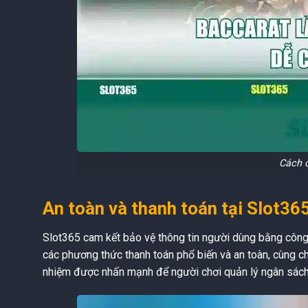
Cách c
An toàn và thanh toán tại Slot36
Slot365 cam kết bảo vệ thông tin người dùng bằng công
các phương thức thanh toán phổ biến và an toàn, cùng chí
nhiệm được nhấn mạnh để người chơi quản lý ngân sách 