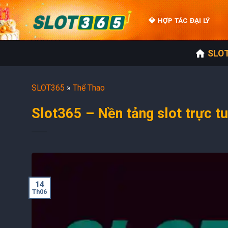
Skip
to
💎 HỢP TÁC ĐẠI LÝ
content
SLO
SLOT365
»
Thể Thao
Slot365 – Nền tảng slot trực t
14
Th06