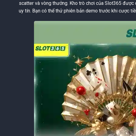
scatter và vòng thưởng. Kho trò chơi của Slot365 được c
uy tín. Bạn có thể thử phiên bản demo trước khi cược tiề