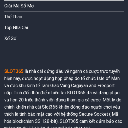
Giải Mã Sổ Mơ
Thể Thao
Top Nhà Cái
Xổ Số
SLOT365
là nhà cái đứng đầu về ngành cá cược trực tuyến
hiện nay, được hoạt động hợp pháp do tổ chức Isle of Man
và đặc khu kinh tế Tam Giác Vàng Cagayan and Freeport
cấp. Tính đến thời điểm hiện tại SLOT365 đã và đang phục
vụ hơn 20 triệu thành viên đang tham gia cá cược. Một lý do
chính khiến nhà cái Slot365 khiến đông đảo người chơi yêu
thích là tính bảo mật cao với hệ thống Secure Socket ( Mã
hóa blockchian SS 128-bit), SLOT365 cam kết đảm bảo các