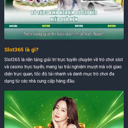
Slot365 là gì?
Slot365 là nền tảng giải trí trực tuyến chuyên về trò chơi slot
và casino trực tuyến, mang lại trải nghiệm mượt mà với giao
diện trực quan, tốc độ tải nhanh và danh mục trò chơi đa
dạng từ các nhà cung cấp hàng đầu.