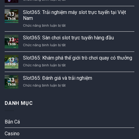
trực
Nền
tuyến
tảng
hiện
Slot365: Trải nghiệm máy slot trực tuyến tại Việt
13
chơi
đại
Nam
Th06
slot
Slot365:
Chức năng bình luận bị tắt
và
Trải
casino
nghiệm
trực
Slot365: Sàn chơi slot trực tuyến hàng đầu
13
máy
tuyến
Th06
Slot365:
Chức năng bình luận bị tắt
slot
Sàn
trực
chơi
Slot365: Khám phá thế giới trò chơi quay có thưởng
tuyến
13
slot
tại
Th06
Slot365:
Chức năng bình luận bị tắt
trực
Việt
Khám
tuyến
Nam
phá
hàng
Slot365: Đánh giá và trải nghiệm
13
thế
đầu
Th06
Slot365:
Chức năng bình luận bị tắt
giới
Đánh
trò
giá
chơi
và
quay
DANH MỤC
trải
có
nghiệm
thưởng
Bắn Cá
Casino