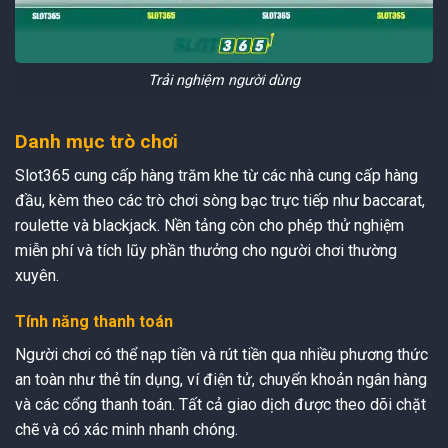
Trải nghiệm người dùng
Danh mục trò chơi
Slot365 cung cấp hàng trăm khe từ các nhà cung cấp hàng
đầu, kèm theo các trò chơi sòng bạc trực tiếp như baccarat,
roulette và blackjack. Nền tảng còn cho phép thử nghiệm
miễn phí và tích lũy phần thưởng cho người chơi thường
xuyên.
Tính năng thanh toán
Người chơi có thể nạp tiền và rút tiền qua nhiều phương thức
an toàn như thẻ tín dụng, ví điện tử, chuyển khoản ngân hàng
và các cổng thanh toán. Tất cả giao dịch được theo dõi chặt
chẽ và có xác minh nhanh chóng.