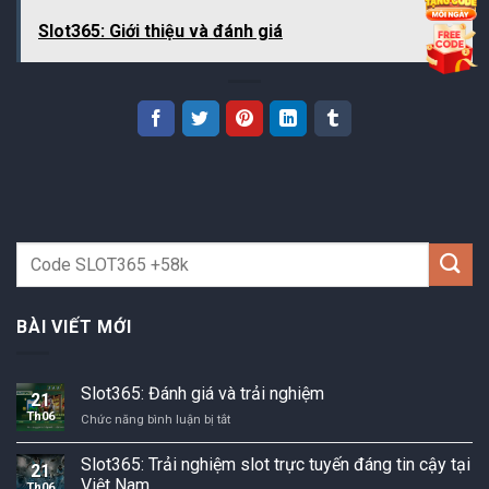
Slot365: Giới thiệu và đánh giá
BÀI VIẾT MỚI
Slot365: Đánh giá và trải nghiệm
21
Th06
Slot365:
Chức năng bình luận bị tắt
Đánh
giá
Slot365: Trải nghiệm slot trực tuyến đáng tin cậy tại
21
và
Việt Nam
Th06