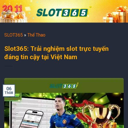
Skip
to
content
SLOT365
»
Thể Thao
Slot365: Trải nghiệm slot trực tuyến
đáng tin cậy tại Việt Nam
06
Th08