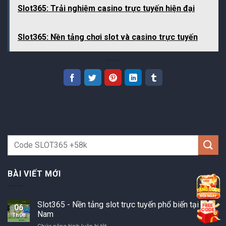
Slot365: Trải nghiệm casino trực tuyến hiện đại
Slot365: Nền tảng chơi slot và casino trực tuyến
BÀI VIẾT MỚI
Slot365 - Nền tảng slot trực tuyến phổ biến tại Việt
06
Nam
Th08
Slot365