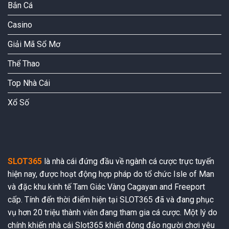
Bắn Cá
quay
có
thưởng
Casino
Giải Mã Sổ Mơ
Thể Thao
Top Nhà Cái
Xổ Số
SLOT365
là nhà cái đứng đầu về ngành cá cược trực tuyến
hiện nay, được hoạt động hợp pháp do tổ chức Isle of Man
và đặc khu kinh tế Tam Giác Vàng Cagayan and Freeport
cấp. Tính đến thời điểm hiện tại SLOT365 đã và đang phục
vụ hơn 20 triệu thành viên đang tham gia cá cược. Một lý do
chính khiến nhà cái Slot365 khiến đông đảo người chơi yêu