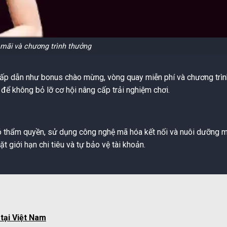
mãi và chương trình thưởng
ấp dẫn như bonus chào mừng, vòng quay miễn phí và chương trình
để không bỏ lỡ cơ hội nâng cấp trải nghiệm chơi.
ó thẩm quyền, sử dụng công nghệ mã hóa kết nối và nuôi dưỡng 
 giới hạn chi tiêu và tự bảo vệ tài khoản.
 tại Việt Nam