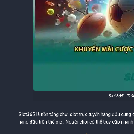
Slot365 - Trả
Slot365 là nền tảng chơi slot trực tuyến hàng đầu cung 
hàng đầu trên thế giới. Người chơi có thể truy cập nhanh 