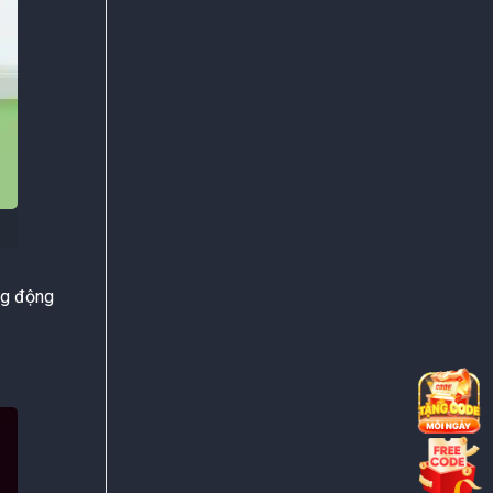
ng động