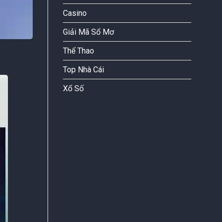
tín
Casino
và
hấp
dẫn
Giải Mã Sổ Mơ
Thể Thao
Top Nhà Cái
Xổ Số