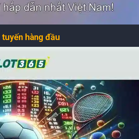
c tuyến hàng đầu