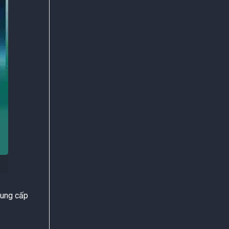
cung cấp