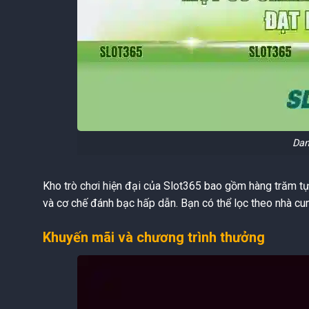
Dan
Kho trò chơi hiện đại của Slot365 bao gồm hàng trăm tự
và cơ chế đánh bạc hấp dẫn. Bạn có thể lọc theo nhà cu
Khuyến mãi và chương trình thưởng