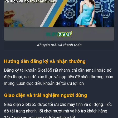
Khuyến mãi và thanh toán
Hướng dẫn đăng ký và nhận thưởng
Đăng ký tài khoản Slot365 rất nhanh, chỉ cần email hoặc số
điện thoại, sau đó xác thực và nạp tiền để nhận thưởng chào
mừng. Luôn đọc điều khoản để tối ưu lợi ích.
Giao diện và trải nghiệm người dùng
Giao diện Slot365 được tối ưu cho máy tính và di động. Tốc
độ tải trang nhanh, lối chơi mượt mà và hỗ trợ khách hàng
24/7 giúp người chơi có trải nghiệm tốt.