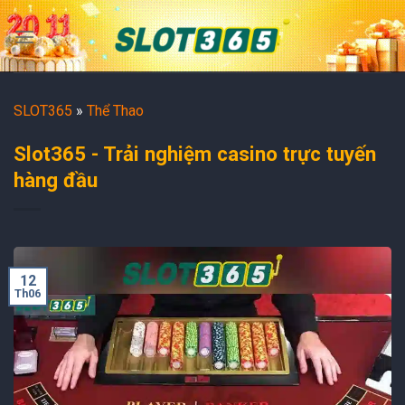
Skip
to
content
SLOT365
»
Thể Thao
Slot365 - Trải nghiệm casino trực tuyến
hàng đầu
12
Th06