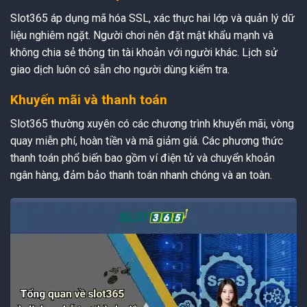
Slot365 áp dụng mã hóa SSL, xác thực hai lớp và quản lý dữ
liệu nghiêm ngặt. Người chơi nên đặt mật khẩu mạnh và
không chia sẻ thông tin tài khoản với người khác. Lịch sử
giao dịch luôn có sẵn cho người dùng kiểm tra.
Khuyến mãi và thanh toán
Slot365 thường xuyên có các chương trình khuyến mãi, vòng
quay miễn phí, hoàn tiền và mã giảm giá. Các phương thức
thanh toán phổ biến bao gồm ví điện tử và chuyển khoản
ngân hàng, đảm bảo thanh toán nhanh chóng và an toàn.