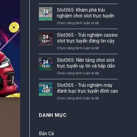
Giới
đáng
thiệu
Slot365: Khám phá trải
tin
24
và
cậy
nghiệm chơi slot trực tuyến
Th07
đánh
tại
Slot365:
Chức năng bình luận bị tắt
giá
Việt
Khám
Nam
phá
Slot365 - Trải nghiệm casino
24
trải
slot trực tuyến đáng tin cậy
Th07
nghiệm
Slot365
Chức năng bình luận bị tắt
chơi
-
slot
Trải
Slot365: Nền tảng chơi slot
trực
24
nghiệm
tuyến
trực tuyến uy tín và hấp dẫn
Th07
casino
Slot365:
Chức năng bình luận bị tắt
slot
Nền
trực
tảng
Slot365 - Trải nghiệm máy
tuyến
24
chơi
đáng
đánh bạc trực tuyến đỉnh cao
Th07
slot
tin
Slot365
Chức năng bình luận bị tắt
trực
cậy
-
tuyến
Trải
uy
nghiệm
DANH MỤC
tín
máy
và
đánh
hấp
bạc
dẫn
Bắn Cá
trực