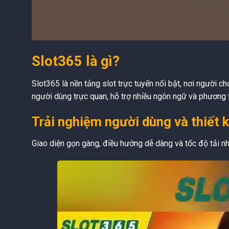
Slot365 là gì?
Slot365 là nền tảng slot trực tuyến nổi bật, nơi người ch
người dùng trực quan, hỗ trợ nhiều ngôn ngữ và phương t
Trải nghiệm người dùng và thiết 
Giao diện gọn gàng, điều hướng dễ dàng và tốc độ tải nh