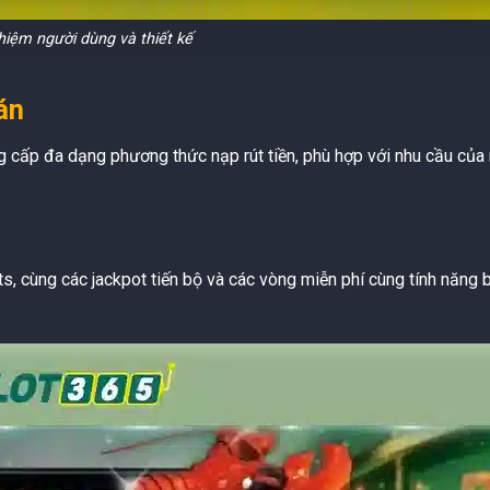
hiệm người dùng và thiết kế
án
g cấp đa dạng phương thức nạp rút tiền, phù hợp với nhu cầu của
ts, cùng các jackpot tiến bộ và các vòng miễn phí cùng tính năng