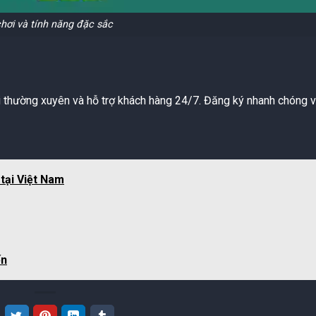
chơi và tính năng đặc sắc
đãi thường xuyên và hỗ trợ khách hàng 24/7. Đăng ký nhanh chóng 
 tại Việt Nam
ến