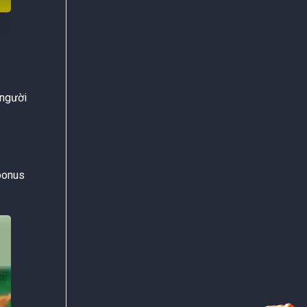
 người
 bonus