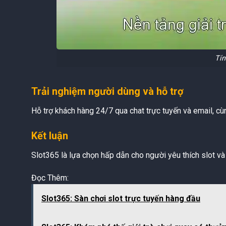
Tín
Trải nghiệm người dùng và hỗ trợ
Hỗ trợ khách hàng 24/7 qua chat trực tuyến và email, cù
Kết luận
Slot365 là lựa chọn hấp dẫn cho người yêu thích slot và 
Đọc Thêm:
Slot365: Sàn chơi slot trực tuyến hàng đầu