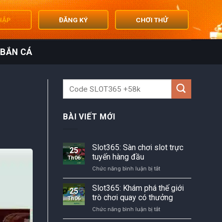
HẬP
ĐĂNG KÝ
CHƠI THỬ
BẮN CÁ
BÀI VIẾT MỚI
Slot365: Sàn chơi slot trực
25
tuyến hàng đầu
Th06
Slot365:
Chức năng bình luận bị tắt
Sàn
chơi
Slot365: Khám phá thế giới
25
slot
trò chơi quay có thưởng
Th06
trực
Slot365:
Chức năng bình luận bị tắt
tuyến
Khám
hàng