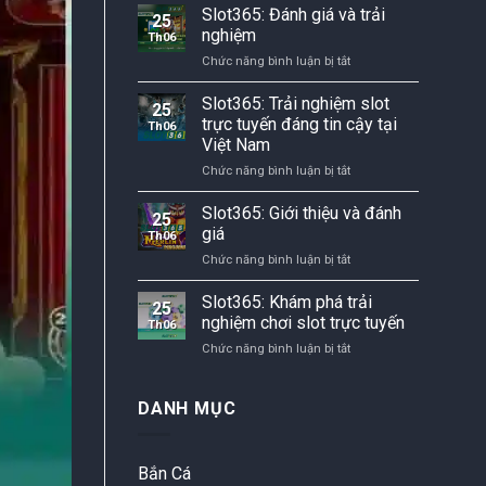
phá
Slot365: Đánh giá và trải
đầu
25
thế
nghiệm
Th06
giới
Slot365:
Chức năng bình luận bị tắt
trò
Đánh
chơi
giá
Slot365: Trải nghiệm slot
quay
25
và
có
trực tuyến đáng tin cậy tại
Th06
trải
thưởng
Việt Nam
nghiệm
Slot365:
Chức năng bình luận bị tắt
Trải
nghiệm
Slot365: Giới thiệu và đánh
25
slot
giá
Th06
trực
Slot365:
Chức năng bình luận bị tắt
tuyến
Giới
đáng
thiệu
Slot365: Khám phá trải
tin
25
và
cậy
nghiệm chơi slot trực tuyến
Th06
đánh
tại
Slot365:
Chức năng bình luận bị tắt
giá
Việt
Khám
Nam
phá
trải
DANH MỤC
nghiệm
chơi
slot
Bắn Cá
trực