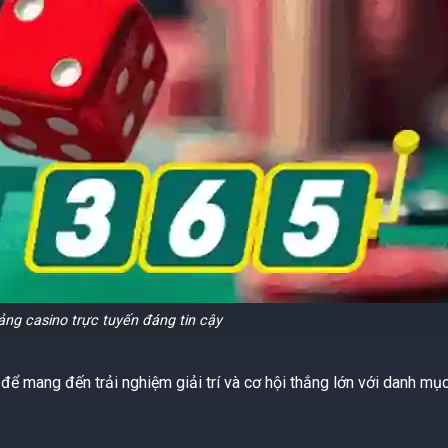
ảng casino trực tuyến đáng tin cậy
để mang đến trải nghiệm giải trí và cơ hội thắng lớn với danh mục