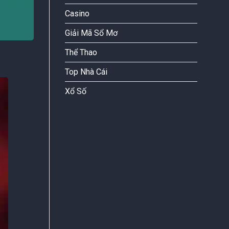
tuyến
Casino
Giải Mã Sổ Mơ
Thể Thao
Top Nhà Cái
Xổ Số