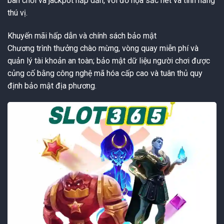
bàn chơi và jackpot hấp dẫn, với đồ họa sắc nét và tính năng
thú vị.
Khuyến mãi hấp dẫn và chính sách bảo mật
Chương trình thưởng chào mừng, vòng quay miễn phí và
quản lý tài khoản an toàn; bảo mật dữ liệu người chơi được
củng cố bằng công nghệ mã hóa cấp cao và tuân thủ quy
định bảo mật địa phương.