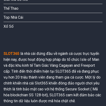
Thể Thao
Top Nhà Cái
Xổ Số
SLOT365
là nhà cái đứng đầu về ngành cá cược trực tuyến
hiện nay, được hoạt động hợp pháp do tổ chức Isle of Man
và đặc khu kinh tế Tam Giác Vàng Cagayan and Freeport
cấp. Tính đến thời điểm hiện tại SLOT365 đã và đang phục
vụ hơn 20 triệu thành viên đang tham gia cá cược. Một lý do
chính khiến nhà cái Slot365 khiến đông đảo người chơi yêu
thích là tính bảo mật cao với hệ thống Secure Socket ( Mã
hóa blockchian SS 128-bit), SLOT365 cam kết đảm bảo các
thông tin dữ liệu luôn được mã hóa chặt chẽ.