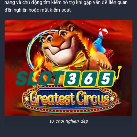
năng và chủ động tìm kiếm hỗ trợ khi gặp vấn đề liên quan
đến nghiện hoặc mất kiểm soát.
tu_choi_nghien_dep