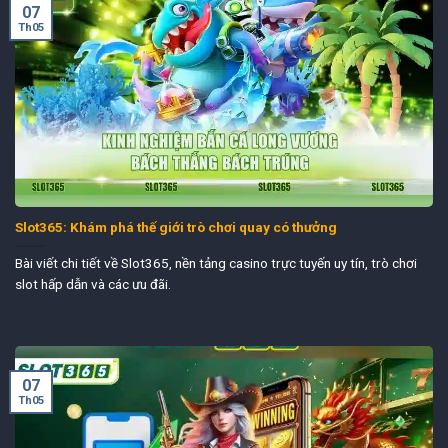
07
Th05
Slot365: Khám phá thế giới trò chơi quay có thưởng
Bài viết chi tiết về Slot365, nền tảng casino trực tuyến uy tín, trò chơi
slot hấp dẫn và các ưu đãi.
07
Th05