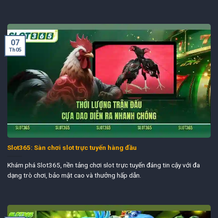
07
Th05
Slot365: Sàn chơi slot trực tuyến hàng đầu
Khám phá Slot365, nền tảng chơi slot trực tuyến đáng tin cậy với đa
dạng trò chơi, bảo mật cao và thưởng hấp dẫn.