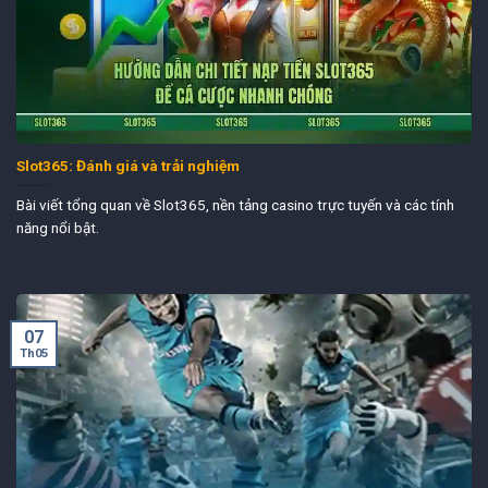
Slot365: Đánh giá và trải nghiệm
Bài viết tổng quan về Slot365, nền tảng casino trực tuyến và các tính
năng nổi bật.
07
Th05