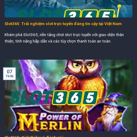
Slot365: Trải nghiệm slot trực tuyến đáng tin cậy tại Việt Nam
Khám phá Slot365, nền tảng chơi slot trực tuyến với giao diện thân
thiện, tính năng hấp dẫn và các tùy chọn thanh toán an toàn.
07
Th05