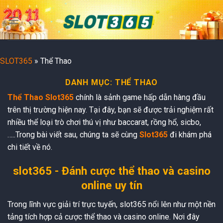
Skip
to
content
SLOT365
»
Thể Thao
DANH MỤC:
THỂ THAO
Thể Thao Slot365
chính là sảnh game hấp dẫn hàng đầu
trên thị trường hiện nay. Tại đây, bạn sẽ được trải nghiệm rất
nhiều thể loại trò chơi thú vị như baccarat, rồng hổ, sicbo,
…..Trong bài viết sau, chúng ta sẽ cùng
Slot365
đi khám phá
chi tiết về nó.
slot365 - Đánh cược thể thao và casino
online uy tín
Trong lĩnh vực giải trí trực tuyến, slot365 nổi lên như một nền
tảng tích hợp cả cược thể thao và casino online. Nơi đây