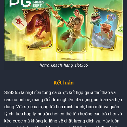
hotro_khach_hang_slot365
Kết luận
Slot365 là một nền tảng cá cược kết hợp giữa thể thao và
casino online, mang đến trải nghiệm đa dạng, an toàn và tiện
dụng. Với sự chú trọng tới tính minh bạch, bảo mật và quản
lý chi tiêu hợp lý, người chơi có thể tận hưởng các trò chơi và
kèo cược mà không lo lắng về chất lượng dịch vụ. Hãy luôn