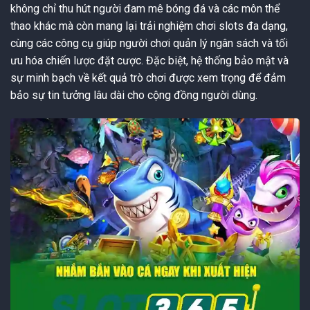
không chỉ thu hút người đam mê bóng đá và các môn thể
thao khác mà còn mang lại trải nghiệm chơi slots đa dạng,
cùng các công cụ giúp người chơi quản lý ngân sách và tối
ưu hóa chiến lược đặt cược. Đặc biệt, hệ thống bảo mật và
sự minh bạch về kết quả trò chơi được xem trọng để đảm
bảo sự tin tưởng lâu dài cho cộng đồng người dùng.