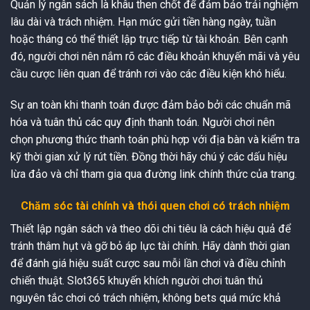
Quản lý ngân sách là khâu then chốt để đảm bảo trải nghiệm
lâu dài và trách nhiệm. Hạn mức gửi tiền hàng ngày, tuần
hoặc tháng có thể thiết lập trực tiếp từ tài khoản. Bên cạnh
đó, người chơi nên nắm rõ các điều khoản khuyến mãi và yêu
cầu cược liên quan để tránh rơi vào các điều kiện khó hiểu.
Sự an toàn khi thanh toán được đảm bảo bởi các chuẩn mã
hóa và tuân thủ các quy định thanh toán. Người chơi nên
chọn phương thức thanh toán phù hợp với địa bàn và kiểm tra
kỹ thời gian xử lý rút tiền. Đồng thời hãy chú ý các dấu hiệu
lừa đảo và chỉ tham gia qua đường link chính thức của trang.
Chăm sóc tài chính và thói quen chơi có trách nhiệm
Thiết lập ngân sách và theo dõi chi tiêu là cách hiệu quả để
tránh thâm hụt và gỡ bỏ áp lực tài chính. Hãy dành thời gian
để đánh giá hiệu suất cược sau mỗi lần chơi và điều chỉnh
chiến thuật. Slot365 khuyến khích người chơi tuân thủ
nguyên tắc chơi có trách nhiệm, không bets quá mức khả