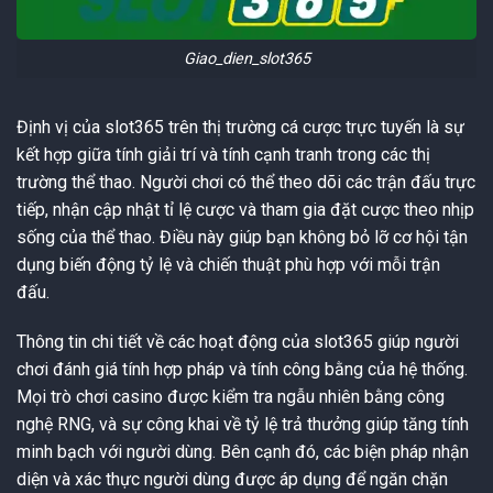
Giao_dien_slot365
Định vị của slot365 trên thị trường cá cược trực tuyến là sự
kết hợp giữa tính giải trí và tính cạnh tranh trong các thị
trường thể thao. Người chơi có thể theo dõi các trận đấu trực
tiếp, nhận cập nhật tỉ lệ cược và tham gia đặt cược theo nhịp
sống của thể thao. Điều này giúp bạn không bỏ lỡ cơ hội tận
dụng biến động tỷ lệ và chiến thuật phù hợp với mỗi trận
đấu.
Thông tin chi tiết về các hoạt động của slot365 giúp người
chơi đánh giá tính hợp pháp và tính công bằng của hệ thống.
Mọi trò chơi casino được kiểm tra ngẫu nhiên bằng công
nghệ RNG, và sự công khai về tỷ lệ trả thưởng giúp tăng tính
minh bạch với người dùng. Bên cạnh đó, các biện pháp nhận
diện và xác thực người dùng được áp dụng để ngăn chặn