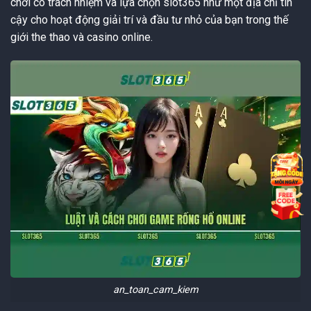
chơi có trách nhiệm và lựa chọn slot365 như một địa chỉ tin
cậy cho hoạt động giải trí và đầu tư nhỏ của bạn trong thế
giới the thao và casino online.
an_toan_cam_kiem