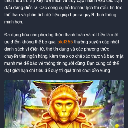
thích, lưu trữ sự kiện ưa thích và truy cập nhanh vào các trận
đấu đang diễn ra. Các công cụ hỗ trợ như lịch thi đấu, tin tức
thể thao và phân tích dữ liệu giúp bạn ra quyết định thông
minh hơn.
Đa dạng hóa các phương thức thanh toán và rút tiền là một
ưu điểm không thể bỏ qua.
slot365
thường xuyên cập nhật
danh sách ví điện tử, thẻ tín dụng và các phương thức
chuyển tiền ngân hàng, kèm theo cơ chế xác thực và bảo mật
mạnh mẽ để bảo vệ thông tin người dùng. Bạn cũng có thể
đặt giới hạn chi tiêu để duy trì quá trình chơi bền vững