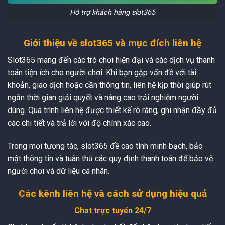
Hỗ trợ khách hàng slot365
Giới thiệu về slot365 và mục đích liên hệ
Slot365 mang đến các trò chơi hiện đại và các dịch vụ thanh
toán tiện ích cho người chơi. Khi bạn gặp vấn đề với tài
khoản, giao dịch hoặc cần thông tin, liên hệ kịp thời giúp rút
ngắn thời gian giải quyết và nâng cao trải nghiệm người
dùng. Quá trình liên hệ được thiết kế rõ ràng, ghi nhận đầy đủ
các chi tiết và trả lời với độ chính xác cao.
Trong mọi tương tác, slot365 đề cao tính minh bạch, bảo
mật thông tin và tuân thủ các quy định thanh toán để bảo vệ
người chơi và dữ liệu cá nhân.
Các kênh liên hệ và cách sử dụng hiệu quả
Chat trực tuyến 24/7