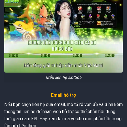
Mẫu liên hệ slot365
Email hỗ trợ
Nếu bạn chọn liên hệ qua email, mô tả rõ vấn đề và đính kèm
thông tin liên hệ để nhân viên hỗ trợ có thể phản hồi đúng
thời gian cam kết. Hãy xem lại mã vé cho mọi phản hồi trong
lần gửi tiếp theo.