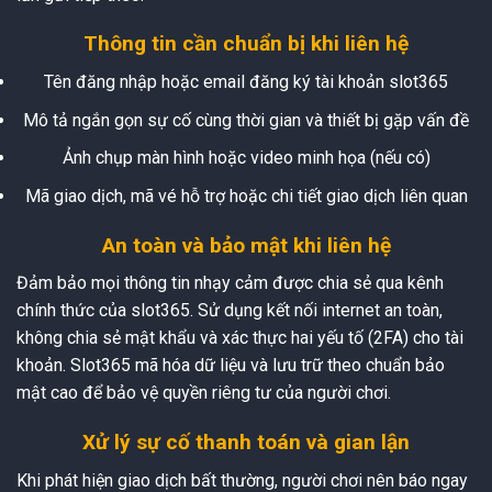
Thông tin cần chuẩn bị khi liên hệ
Tên đăng nhập hoặc email đăng ký tài khoản slot365
Mô tả ngắn gọn sự cố cùng thời gian và thiết bị gặp vấn đề
Ảnh chụp màn hình hoặc video minh họa (nếu có)
Mã giao dịch, mã vé hỗ trợ hoặc chi tiết giao dịch liên quan
An toàn và bảo mật khi liên hệ
Đảm bảo mọi thông tin nhạy cảm được chia sẻ qua kênh
chính thức của slot365. Sử dụng kết nối internet an toàn,
không chia sẻ mật khẩu và xác thực hai yếu tố (2FA) cho tài
khoản. Slot365 mã hóa dữ liệu và lưu trữ theo chuẩn bảo
mật cao để bảo vệ quyền riêng tư của người chơi.
Xử lý sự cố thanh toán và gian lận
Khi phát hiện giao dịch bất thường, người chơi nên báo ngay