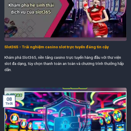
Slot365 - Trải nghiệm casino slot trực tuyến đáng tin cậy
Khám phá Slot365, nền tảng casino trực tuyến hàng đầu với thư viện
slot đa dạng, tùy chọn thanh toán an toàn và chương trình thưởng hấp
dẫn.
08
Th05