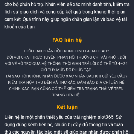
cho bộ phận hỗ trợ. Nhân viên sẽ xác minh danh tính, kiểm tra
lịch sử giao dịch và cung cấp kết quả trong khung thời gian
cam kết. Quá trình này giúp ngăn chặn gian lận và bảo vệ tài
khoản của bạn.
FAQ liên hệ
THỜI GIAN PHẢN HỒI TRUNG BÌNH LÀ BAO LÂU?
ĐỐI VỚI CHAT TRỰC TUYẾN, PHẢN HỒI THƯỜNG CHỈ VÀI PHÚT. ĐỐI
VỚI VÉ HỖ TRỢ QUA HỆ THỐNG, THỜI GIAN TRẢ LỜI CÓ THỂ TỪ 4–24
GIỜ TÙY MỨC ĐỘ PHỨC TẠP.
TẠI SAO TÔI KHÔNG NHẬN ĐƯỢC XÁC NHẬN SAU KHI GỬI YÊU CẦU?
KIỂM TRA HỘP THƯ ĐẾN VÀ THƯ RÁC, ĐẢM BẢO ĐỊA CHỈ LIÊN HỆ
CHÍNH XÁC. BẠN CŨNG CÓ THỂ KIỂM TRA TRẠNG THÁI VÉ TRÊN
TRANG LIÊN HỆ.
Kết luận
Liên hệ là một phần thiết yếu của trải nghiệm slot365. Sử
dụng đúng kênh liên hệ, chuẩn bị đầy đủ thông tin và tuân
thủ các nguyên tắc bảo mật sẽ giúp bạn nhận được phản hồi