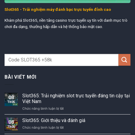
Slot365 - Trải nghiệm máy đánh bạc trực tuyến đỉnh cao
Khám phá Slot365, nền tảng casino trực tuyến uy tín với danh mục trò
chơi đa dạng, thưởng hấp dẫn và hệ thống bảo mật cao.
BÀI VIẾT MỚI
Slot365: Trải nghiệm slot trực tuyến đáng tin cậy tại
08
Việt Nam
Th05
Slot365:
Chức năng bình luận bị tắt
Trải
nghiệm
Slot365: Giới thiệu và đánh giá
08
slot
Th05
Slot365:
Chức năng bình luận bị tắt
trực
Giới
tuyến