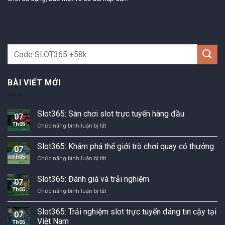
BÀI VIẾT MỚI
Slot365: Sàn chơi slot trực tuyến hàng đầu
07
Th05
Slot365:
Chức năng bình luận bị tắt
Sàn
chơi
Slot365: Khám phá thế giới trò chơi quay có thưởng
07
slot
Th05
Slot365:
Chức năng bình luận bị tắt
trực
Khám
tuyến
phá
hàng
Slot365: Đánh giá và trải nghiệm
07
thế
đầu
Th05
Slot365:
Chức năng bình luận bị tắt
giới
Đánh
trò
giá
chơi
Slot365: Trải nghiệm slot trực tuyến đáng tin cậy tại
07
và
quay
Việt Nam
Th05
trải