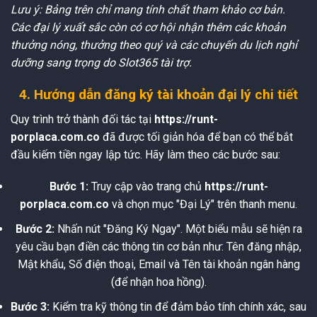
Lưu ý: Bảng trên chỉ mang tính chất tham khảo cơ bản.
Các đại lý xuất sắc còn có cơ hội nhận thêm các khoản
thưởng nóng, thưởng theo quý và các chuyến du lịch nghỉ
dưỡng sang trọng do Slot365 tài trợ.
4. Hướng dẫn đăng ký tài khoản đại lý chi tiết
Quy trình trở thành đối tác tại
https://runt-
porplaca.com.co
đã được tối giản hóa để bạn có thể bắt
đầu kiếm tiền ngay lập tức. Hãy làm theo các bước sau:
Bước 1:
Truy cập vào trang chủ
https://runt-
porplaca.com.co
và chọn mục "Đại Lý" trên thanh menu.
Bước 2:
Nhấn nút "Đăng Ký Ngay". Một biểu mẫu sẽ hiện ra
yêu cầu bạn điền các thông tin cơ bản như: Tên đăng nhập,
Mật khẩu, Số điện thoại, Email và Tên tài khoản ngân hàng
(để nhận hoa hồng).
Bước 3:
Kiểm tra kỹ thông tin để đảm bảo tính chính xác, sau