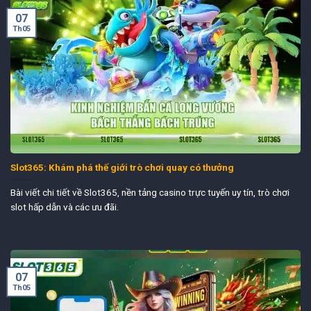
07
Th05
Slot365: Khám phá thế giới trò chơi quay có thưởng
Bài viết chi tiết về Slot365, nền tảng casino trực tuyến uy tín, trò chơi
slot hấp dẫn và các ưu đãi.
07
Th05