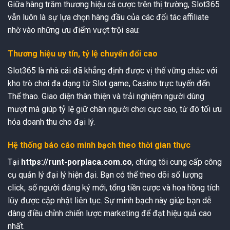
Giữa hàng trăm thương hiệu cá cược trên thị trường, Slot365
vẫn luôn là sự lựa chọn hàng đầu của các đối tác affiliate
nhờ vào những ưu điểm vượt trội sau:
Thương hiệu uy tín, tỷ lệ chuyển đổi cao
Slot365 là nhà cái đã khẳng định được vị thế vững chắc với
kho trò chơi đa dạng từ Slot game, Casino trực tuyến đến
Thể thao. Giao diện thân thiện và trải nghiệm người dùng
mượt mà giúp tỷ lệ giữ chân người chơi cực cao, từ đó tối ưu
hóa doanh thu cho đại lý.
Hệ thống báo cáo minh bạch theo thời gian thực
Tại
https://runt-porplaca.com.co
, chúng tôi cung cấp công
cụ quản lý đại lý hiện đại. Bạn có thể theo dõi số lượng
click, số người đăng ký mới, tổng tiền cược và hoa hồng tích
lũy được cập nhật liên tục. Sự minh bạch này giúp bạn dễ
dàng điều chỉnh chiến lược marketing để đạt hiệu quả cao
nhất.