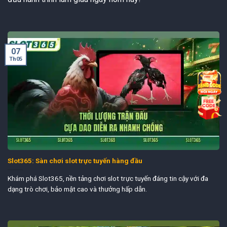
07
Th05
Slot365: Sàn chơi slot trực tuyến hàng đầu
Khám phá Slot365, nền tảng chơi slot trực tuyến đáng tin cậy với đa
dạng trò chơi, bảo mật cao và thưởng hấp dẫn.