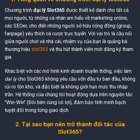
Chương trình
đại lý Slot365
được thiết kế dành cho tất cả
mọi người, từ những cá nhân am hiểu về marketing online,
các SEOer, cho đến những người sở hữu cộng đồng (group,
fanpage) yêu thích cá cược trực tuyến. Với vai trò là cầu nối
giữa người chơi và nhà cái, nhiệm vụ của bạn là quảng bá
thương hiệu
slot365
và thu hút thành viên mới đăng ký tham
gia.
Khác biệt với các mô hình kinh doanh truyền thống, việc làm
dai ly
cho Slot365 không yêu cầu vốn đầu tư ban đầu, không
rủi ro tồn kho, và đặc biệt là không giới hạn mức thu nhập
trần. Hệ thống của chúng tôi hoạt động dựa trên nguyên tắc
"Win-Win" (Đôi bên cùng có lợi), đảm bảo tính minh bạch
tuyệt đối trong từng giao dịch.
2. Tại sao bạn nên trở thành đối tác của
Slot365?