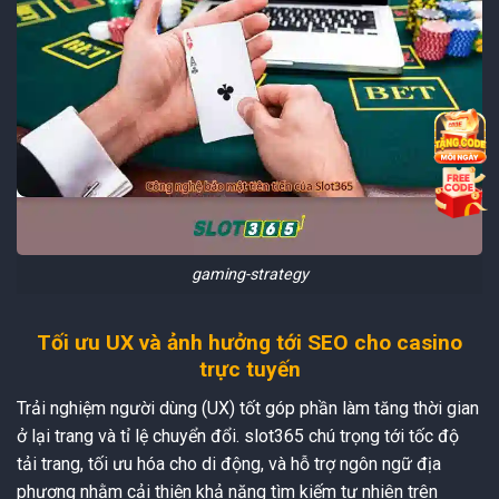
gaming-strategy
Tối ưu UX và ảnh hưởng tới SEO cho casino
trực tuyến
Trải nghiệm người dùng (UX) tốt góp phần làm tăng thời gian
ở lại trang và tỉ lệ chuyển đổi. slot365 chú trọng tới tốc độ
tải trang, tối ưu hóa cho di động, và hỗ trợ ngôn ngữ địa
phương nhằm cải thiện khả năng tìm kiếm tự nhiên trên