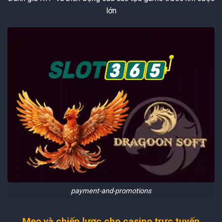
lớn
payment-and-promotions
Mẹo và chiến lược cho casino trực tuyến