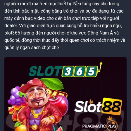
nghiệm mượt mà trên mọi thiết bị. Nền tảng này chú trọng
đến tính bảo mật, công bằng trò chơi và sự đa dạng, từ các
máy đánh bạc video cho đến bàn chơi trực tiếp với người
dealer. Với giao diện trực quan cùng hỗ trợ nhiều ngôn ngữ,
slot365 hướng đến người chơi ở khu vực Đông Nam Á và
quốc tế, đồng thời thúc đẩy thói quen chơi có trách nhiệm và
quản lý ngân sách chặt chẽ.