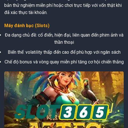
bản thử nghiệm miễn phí hoặc chơi trực tiếp với vốn thật khi
đã xác thực tài khoản.
Máy đánh bạc (Slots)
Đa dạng chủ đề: cổ điển, hiện đại, liên quan đến phim ảnh và
thần thoại
Biến thể: volatility thấp đến cao để phù hợp với ngân sách
Chế độ bonus và vòng quay miễn phí tăng cơ hội chiến thắng