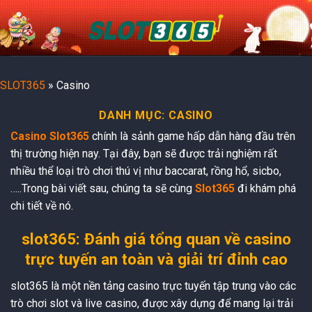
Skip
to
content
SLOT365
»
Casino
DANH MỤC:
CASINO
Casino Slot365
chính là sảnh game hấp dẫn hàng đầu trên
thị trường hiện nay. Tại đây, bạn sẽ được trải nghiệm rất
nhiều thể loại trò chơi thú vị như baccarat, rồng hổ, sicbo,
…..Trong bài viết sau, chúng ta sẽ cùng
Slot365
đi khám phá
chi tiết về nó.
slot365: Đánh giá tổng quan về casino
trực tuyến an toàn và giải trí đỉnh cao
slot365 là một nền tảng casino trực tuyến tập trung vào các
trò chơi slot và live casino, được xây dựng để mang lại trải