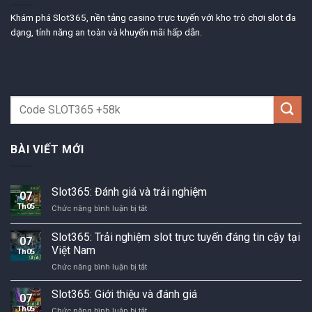
Khám phá Slot365, nền tảng casino trực tuyến với kho trò chơi slot đa
dạng, tính năng an toàn và khuyến mãi hấp dẫn.
BÀI VIẾT MỚI
Slot365: Đánh giá và trải nghiệm
07
Th05
Slot365:
Chức năng bình luận bị tắt
Đánh
giá
Slot365: Trải nghiệm slot trực tuyến đáng tin cậy tại
07
và
Việt Nam
Th05
trải
Slot365:
Chức năng bình luận bị tắt
nghiệm
Trải
nghiệm
Slot365: Giới thiệu và đánh giá
07
slot
Th05
Slot365:
Chức năng bình luận bị tắt