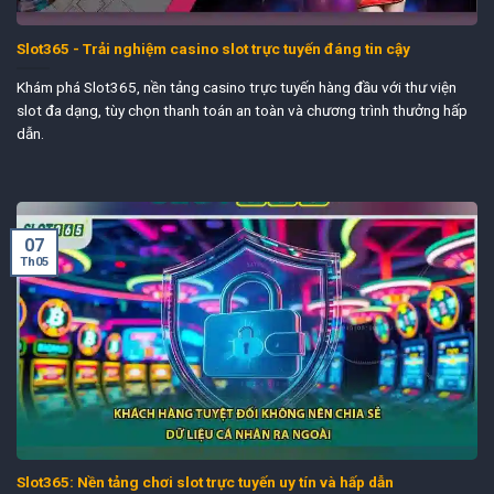
Slot365 - Trải nghiệm casino slot trực tuyến đáng tin cậy
Khám phá Slot365, nền tảng casino trực tuyến hàng đầu với thư viện
slot đa dạng, tùy chọn thanh toán an toàn và chương trình thưởng hấp
dẫn.
07
Th05
Slot365: Nền tảng chơi slot trực tuyến uy tín và hấp dẫn