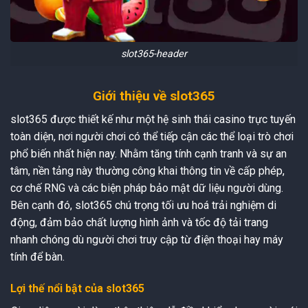
slot365-header
Giới thiệu về slot365
slot365 được thiết kế như một hệ sinh thái casino trực tuyến
toàn diện, nơi người chơi có thể tiếp cận các thể loại trò chơi
phổ biến nhất hiện nay. Nhằm tăng tính cạnh tranh và sự an
tâm, nền tảng này thường công khai thông tin về cấp phép,
cơ chế RNG và các biện pháp bảo mật dữ liệu người dùng.
Bên cạnh đó, slot365 chú trọng tối ưu hoá trải nghiệm di
động, đảm bảo chất lượng hình ảnh và tốc độ tải trang
nhanh chóng dù người chơi truy cập từ điện thoại hay máy
tính để bàn.
Lợi thế nổi bật của slot365