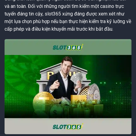
và an toàn. Đối với những người tìm kiếm một casino trực
tuyến đáng tin cậy, slot365 xứng đáng được xem xét như
một lựa chọn phù hợp nếu bạn thực hiện kiểm tra kỹ lưỡng về
cấp phép và điều kiện khuyến mãi trước khi bắt đầu.