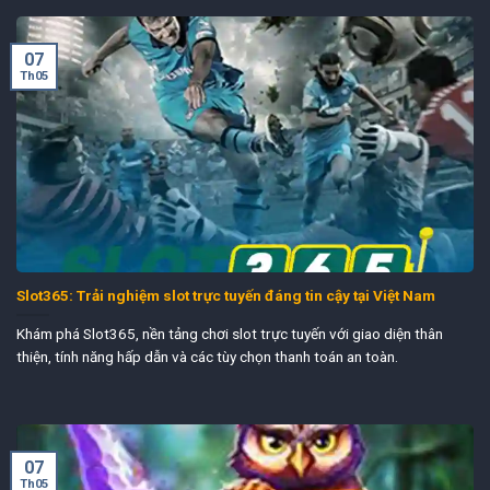
07
Th05
Slot365: Trải nghiệm slot trực tuyến đáng tin cậy tại Việt Nam
Khám phá Slot365, nền tảng chơi slot trực tuyến với giao diện thân
thiện, tính năng hấp dẫn và các tùy chọn thanh toán an toàn.
07
Th05