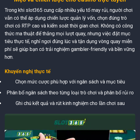
Trong khi slot365 cung cấp nhiều yếu tố may rủi, người chơi
vẫn có thể áp dụng chiến lược quản lý vốn, chọn đúng trò
chơi có RTP cao và kiểm soát thời gian chơi. Không có công
thức ma thuật để thắng mọi lượt quay, nhưng việc đặt mục
tiêu thực tế, nghỉ ngơi đúng lúc và tận dụng vòng quay miễn
phí sẽ giúp bạn có trải nghiệm gambler-friendly và bền vững
hơn.
Khuyến nghị thực tế
Chọn mức cược phù hợp với ngân sách và mục tiêu
Phân bổ ngân sách theo từng loại trò chơi và phân bổ rủi ro
Ghi chú kết quả và rút kinh nghiệm cho lần chơi sau